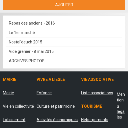
AJOUTER
Repas des anciens - 2016
Le 1er marché
Nostal'deuch 2015
Vide grenier - 8 mai 2015
ARCHIVES PHOTOS
MAIRIE
VIVRE A LIESLE
VIE ASSOCIATIVE
Mairie
Enfance
Liste associations
Men
tion
s
Vie en collectivité
Culture et patrimoine
TOURISME
léga
les
Lotissement
Activités économiques
Hébergements