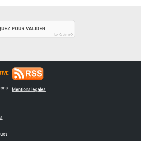
QUEZ POUR VALIDER
IconCaptcha ©
TIVE
tions
Mentions légales
ts
ques