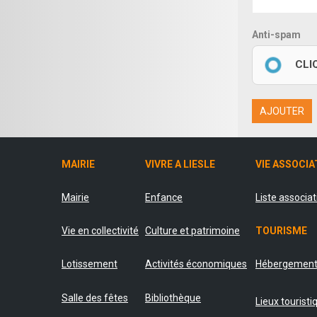
Anti-spam
CLI
AJOUTER
MAIRIE
VIVRE A LIESLE
VIE ASSOCIA
Mairie
Enfance
Liste associa
Vie en collectivité
Culture et patrimoine
TOURISME
Lotissement
Activités économiques
Hébergemen
Salle des fêtes
Bibliothèque
Lieux touristi