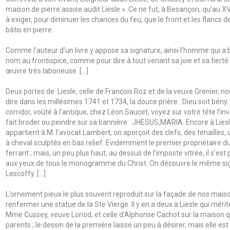
maison de pierre assise audit Liesle ». Ce ne fut, à Besançon, qu’au 
à exiger, pour diminuer les chances du feu, que le front et les flancs 
bâtis en pierre.
Comme l’auteur d’un livre y appose sa signature, ainsi l’homme qui a 
nom au frontispice, comme pour dire à tout venant sa joie et sa fiert
œuvre très laborieuse. […]
Deux portes de Liesle, celle de Francois Roz et de la veuve Grenier, no
dire dans les millésimes 1741 et 1734, la douce prière : Dieu soit bény
corridor, voûté à l’antique, chez Léon Saucet, voyez sur votre tête l’i
fait broder ou peindre sur sa bannière : JHESUS,MARIA. Encore à Liesl
appartient à M. l’avocat Lambert, on aperçoit des clefs, des tenailles
à cheval sculptés en bas relief. Evidemment le premier propriétaire du 
ferrant ; mais, un peu plus haut, au dessus de l’imposte vitrée, il s’e
aux yeux de tous le monogramme du Christ. On découvre le même sig
Lescoffy. […]
L’ornement pieux le plus souvent reproduit sur la façade de nos maiso
renfermer une statue de la Ste Vierge. Il y en a deux à Liesle qui mérite
Mme Cussey, veuve Loriod, et celle d’Alphonse Cachot sur la maison qu
parents ; le dessin de la première laisse un peu à désirer, mais elle est 