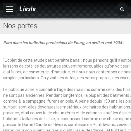
Liesle
Nos portes
Accueil
Mairie
Paru dans les bulletins paroissiaux de Fourg, en avril et mai 1904 :
Vivre à Liesle
Vie associative
"L’objet de cette étude peut paraître banal ; nous pensons qu’il n’est 
laissons de coté les devantures souvent remarquables qu’on voit sur
Tourisme
d’affaires, de commerce, d’industrie, et nous nous contentons de pas
simples particuliers. On y voit des dates, des noms propres, des inscr
Le publique aime a connaître l’âge des maisons comme celui des ho
ne sont pas anciennes. Pendant longtemps, la plupart des bâtiments à l’
comme à la campagne, furent en bois. A peine depuis 150 ans, les pierre
surtout, sont-elles devenues les matériaux ordinaires des habitation
province, était couverte de chaumières et de cabanes, sauf les églises
habitants taillables de Liesle, reconnaissent comme une chose digne 
puissante Dame Claude de Rivoire, comtesse de Pontdevaux, vesve d
Gorrevod, à son vivant, Seigneur dudit Liesle, de Chissey et Buffard, 