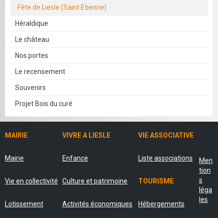
Fête de Liesle (Saint Etienne)
Héraldique
Le château
Nos portes
Le recensement
Souvenirs
Projet Bois du curé
MAIRIE
VIVRE A LIESLE
VIE ASSOCIATIVE
Mairie
Enfance
Liste associations
Men
tion
s
Vie en collectivité
Culture et patrimoine
TOURISME
léga
les
Lotissement
Activités économiques
Hébergements