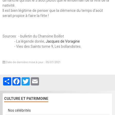
dimanche qui suit le 3 août plutôt que le lendemain de la fête de la
nativité.
Il est bien légitime de penser que la clémence du temps d'août
serait propice à faire la fête !
Sources: - bulletin du Chanoine Boillot
- La légende dorée,
Jacques de Voragine
- Vies des Saints tome 9, Les bollandistes.
Date de dernière mise à jour : 05/07/2021
Partager
Facebook
Twitter
Email
CULTURE ET PATRIMOINE
Nos célébrités