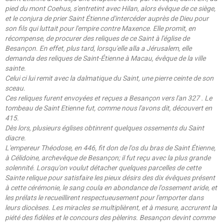
pied du mont Coehus, s'entretint avec Hilan, alors évêque de ce siège,
et le conjura de prier Saint Étienne d'intercéder auprès de Dieu pour
son fils qui luttait pour l'empire contre Maxence. Elle promit, en
récompense, de procurer des reliques de ce Saint à l'église de
Besançon. En effet, plus tard, lorsqu'elle alla a Jérusalem, elle
demanda des reliques de Saint-Étienne à Macau, évêque de la ville
sainte.
Celui ci lui remit avec la dalmatique du Saint, une pierre ceinte de son
sceau.
Ces reliques furent envoyées et reçues a Besançon vers l'an 327 . Le
tombeau de Saint Etienne fut, comme nous l'avons dit, découvert en
415.
Dès lors, plusieurs églises obtinrent quelques ossements du Saint
diacre.
L'empereur Théodose, en 446, fit don de l'os du bras de Saint Étienne,
à Célidoine, archevêque de Besançon; il fut reçu avec la plus grande
solennité. Lorsqu'on voulut détacher quelques parcelles de cette
Sainte relique pour satisfaire les pieux désirs des dix évêques présent
à cette cérémonie, le sang coula en abondance de l'ossement aride, et
les prélats le recueillirent respectueusement pour l'emporter dans
leurs diocèses. Les miracles se multiplièrent, et à mesure, accrurent la
piété des fidèles et le concours des pèlerins. Besançon devint comme