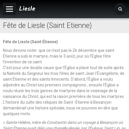
Liesle
Fête de Liesle (Saint Etienne)
Accueil
Mairie
Fête de Liesle (Saint Étienne)
Vivre à Liesle
Nous devons noter que ce n’est pas le 26 décembre que saint
Étienne a subi le martyre, mais le 3 août, jour où l’Église fête
Vie associative
l’invention de ce saint.
C’est pour une double cause que l’Église a placé tout de suite après
Tourisme
la Nativité du Seigneur les trois fêtes de saint Jean l’Évangéliste, de
saint Étienne et des saints Innocents. D’abord, l’Église a voulu
adjoindre au Christ ses premiers compagnons ; ensuite l’Église a
voulu réunir les trois genres de martyres dans le voisinage de la
naissance du Christ, qui est la raison première de tous les martyres.
L'histoire du culte des reliques de Saint -Étienne à Besançon
demanderait une histoire spéciale, nous ne pouvons en dire que
quelques mots.
« Sainte Hélène, mère de Constantin dans un voyage à Besançon où
Saint Étienne avait déjà une chapelle élevée par l'Évêque, Saint Lin, au