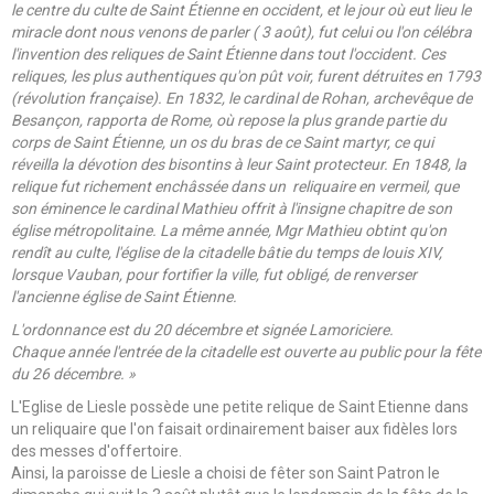
le centre du culte de Saint Étienne en occident, et le jour où eut lieu le
miracle dont nous venons de parler ( 3 août), fut celui ou l'on célébra
l'invention des reliques de Saint Étienne dans tout l'occident. Ces
reliques, les plus authentiques qu'on pût voir, furent détruites en 1793
(révolution française). En 1832, le cardinal de Rohan, archevêque de
Besançon, rapporta de Rome, où repose la plus grande partie du
corps de Saint Étienne, un os du bras de ce Saint martyr, ce qui
réveilla la dévotion des bisontins à leur Saint protecteur. En 1848, la
relique fut richement enchâssée dans un reliquaire en vermeil, que
son éminence le cardinal Mathieu offrit à l'insigne chapitre de son
église métropolitaine. La même année, Mgr Mathieu obtint qu'on
rendît au culte, l'église de la citadelle bâtie du temps de louis XIV,
lorsque Vauban, pour fortifier la ville, fut obligé, de renverser
l'ancienne église de Saint Étienne.
L'ordonnance est du 20 décembre et signée Lamoriciere.
Chaque année l'entrée de la citadelle est ouverte au public pour la fête
du 26 décembre. »
L'Eglise de Liesle possède une petite relique de Saint Etienne dans
un reliquaire que l'on faisait ordinairement baiser aux fidèles lors
des messes d'offertoire.
Ainsi, la paroisse de Liesle a choisi de fêter son Saint Patron le