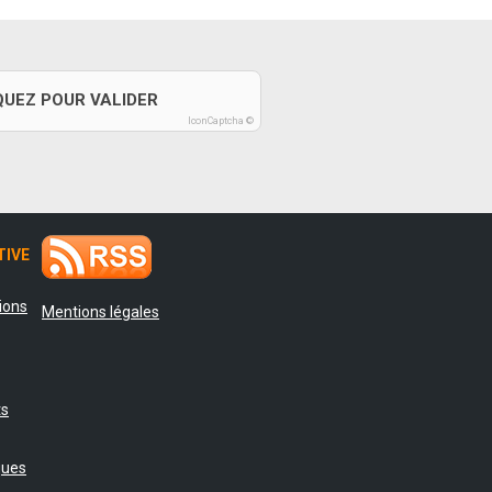
QUEZ POUR VALIDER
IconCaptcha ©
TIVE
tions
Mentions légales
ts
ques