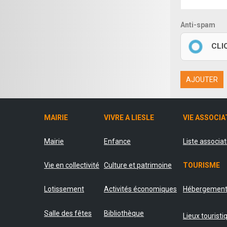
Anti-spam
CLI
AJOUTER
MAIRIE
VIVRE A LIESLE
VIE ASSOCIA
Mairie
Enfance
Liste associa
Vie en collectivité
Culture et patrimoine
TOURISME
Lotissement
Activités économiques
Hébergemen
Salle des fêtes
Bibliothèque
Lieux touristi