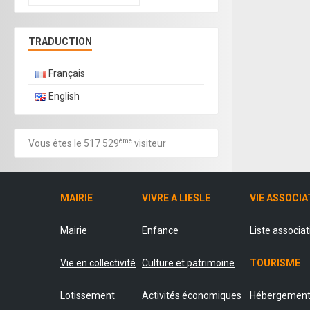
TRADUCTION
Français
English
ème
Vous êtes le 517 529
visiteur
MAIRIE
VIVRE A LIESLE
VIE ASSOCIA
Mairie
Enfance
Liste associa
Vie en collectivité
Culture et patrimoine
TOURISME
Lotissement
Activités économiques
Hébergemen