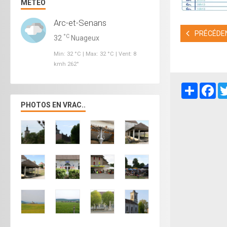
MÉTÉO
Arc-et-Senans
PRÉCÉDEN
°C
32
Nuageux
Min: 32 °C | Max: 32 °C | Vent: 8
kmh 262°
Partager
Fa
PHOTOS EN VRAC..