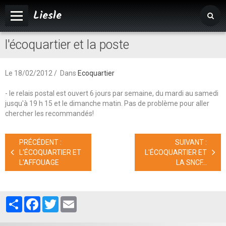
Liesle
l'écoquartier et la poste
Accueil
Mairie
Le 18/02/2012
Dans
Ecoquartier
Vivre à Liesle
- le relais postal est ouvert 6 jours par semaine, du mardi au samedi
Vie associative
jusqu'à 19 h 15 et le dimanche matin. Pas de problème pour aller
chercher les recommandés!
Tourisme
PRÉCÉDENT :
SUIVANT :
Agenda
L'ÉCOQUARTIER ET
L'ÉCOQUARTIER ET
L'AFFOUAGE
LA SNCF...
Album photos
Partager
Facebook
Twitter
Email