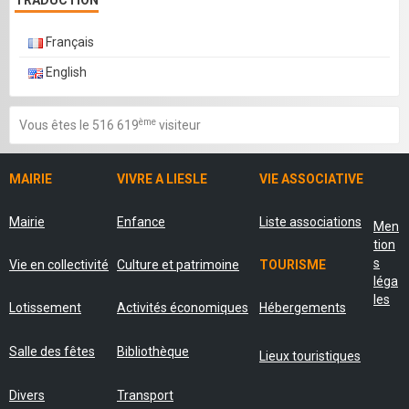
TRADUCTION
Français
English
ème
Vous êtes le 516 619
visiteur
MAIRIE
VIVRE A LIESLE
VIE ASSOCIATIVE
Mairie
Enfance
Liste associations
Men
tion
s
Vie en collectivité
Culture et patrimoine
TOURISME
léga
les
Lotissement
Activités économiques
Hébergements
Salle des fêtes
Bibliothèque
Lieux touristiques
Divers
Transport