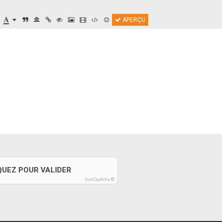
APERÇU
QUEZ POUR VALIDER
IconCaptcha ©