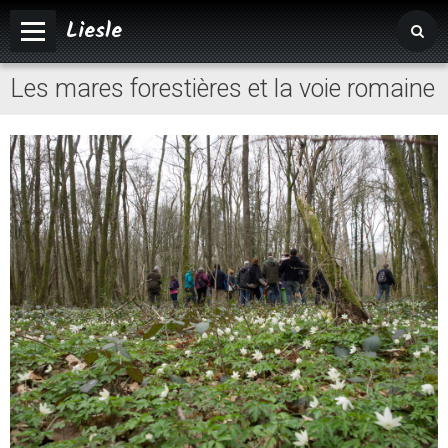
Liesle
Les mares forestières et la voie romaine
Accueil
Mairie
Vivre à Liesle
Vie associative
Tourisme