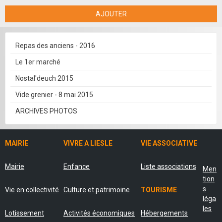
AJOUTER
Repas des anciens - 2016
Le 1er marché
Nostal'deuch 2015
Vide grenier - 8 mai 2015
ARCHIVES PHOTOS
MAIRIE
VIVRE A LIESLE
VIE ASSOCIATIVE
Mairie
Enfance
Liste associations
Men
tion
s
Vie en collectivité
Culture et patrimoine
TOURISME
léga
les
Lotissement
Activités économiques
Hébergements