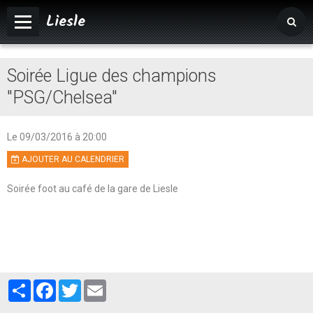
Liesle
Accueil
Soirée Ligue des champions
Mairie
"PSG/Chelsea"
Vivre à Liesle
Le 09/03/2016
à 20:00
Vie associative
AJOUTER AU CALENDRIER
Tourisme
Soirée foot au café de la gare de Liesle
Agenda
Album photos
Partager
Facebook
Twitter
Email