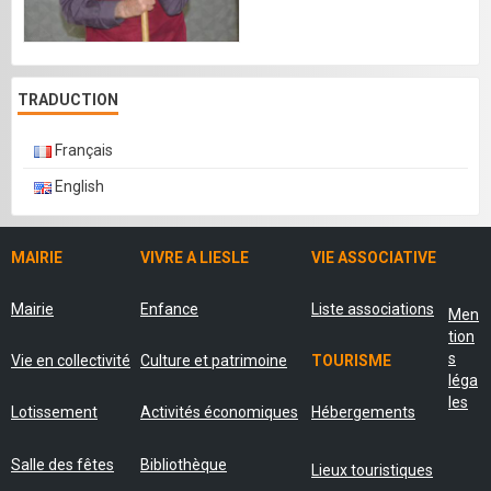
TRADUCTION
Français
English
MAIRIE
VIVRE A LIESLE
VIE ASSOCIATIVE
Mairie
Enfance
Liste associations
Men
tion
s
Vie en collectivité
Culture et patrimoine
TOURISME
léga
les
Lotissement
Activités économiques
Hébergements
Salle des fêtes
Bibliothèque
Lieux touristiques