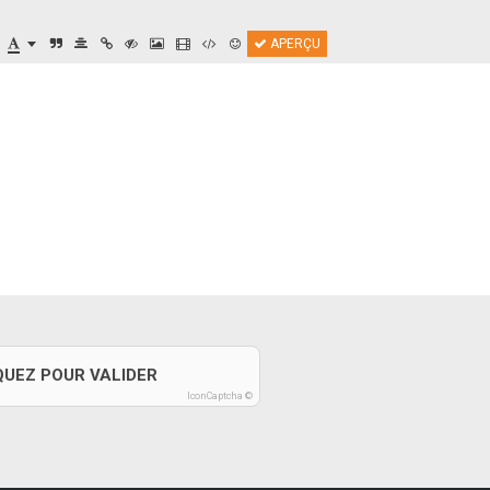
APERÇU
QUEZ POUR VALIDER
IconCaptcha ©