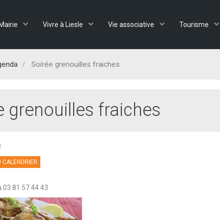
Mairie
Vivre à Liesle
Vie associative
Tourisme
genda
Soirée grenouilles fraiches
e grenouilles fraiches
8
 CALENDRIER
 03 81 57 44 43