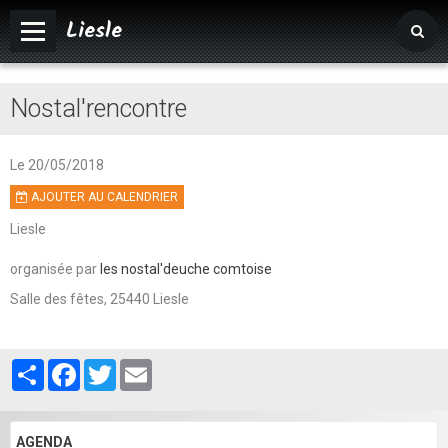
Liesle
Accueil
Nostal'rencontre
Mairie
Vivre à Liesle
Le 20/05/2018
AJOUTER AU CALENDRIER
Vie associative
Liesle
Tourisme
organisée par
les nostal'deuche comtoise
Agenda
Salle des fêtes, 25440 Liesle
Album photos
Partager
Facebook
Twitter
Email
AGENDA