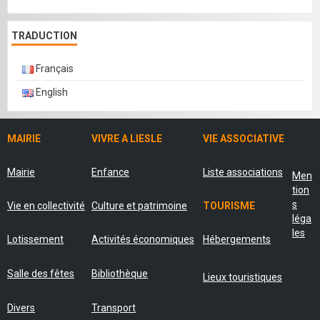
TRADUCTION
Français
English
MAIRIE
VIVRE A LIESLE
VIE ASSOCIATIVE
Mairie
Enfance
Liste associations
Men
tion
s
Vie en collectivité
Culture et patrimoine
TOURISME
léga
les
Lotissement
Activités économiques
Hébergements
Salle des fêtes
Bibliothèque
Lieux touristiques
Divers
Transport