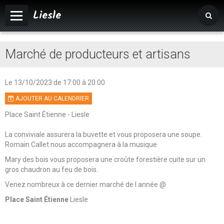
Liesle
Accueil
Marché de producteurs et artisans
Mairie
Vivre à Liesle
Le 13/10/2023
de 17:00
à 20:00
AJOUTER AU CALENDRIER
Vie associative
Place Saint Étienne - Liesle
Tourisme
La conviviale assurera la buvette et vous proposera une soupe.
Agenda
Romain Callet nous accompagnera à la musique
Mary des bois vous proposera une croûte forestière cuite sur un
Album photos
gros chaudron au feu de bois.
Venez nombreux à ce dernier marché de l année @
Place Saint Étienne
Liesle