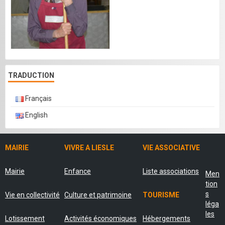
TRADUCTION
Français
English
MAIRIE
VIVRE A LIESLE
VIE ASSOCIATIVE
Mairie
Enfance
Liste associations
Men
tion
s
Vie en collectivité
Culture et patrimoine
TOURISME
léga
les
Lotissement
Activités économiques
Hébergements