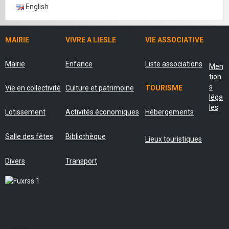
English
MAIRIE
VIVRE A LIESLE
VIE ASSOCIATIVE
Mairie
Enfance
Liste associations
Men
tion
s
Vie en collectivité
Culture et patrimoine
TOURISME
léga
les
Lotissement
Activités économiques
Hébergements
Salle des fêtes
Bibliothèque
Lieux touristiques
Divers
Transport