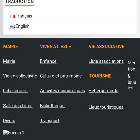
TRADUCTION
Français
English
MAIRIE
VIVRE A LIESLE
VIE ASSOCIATIVE
Mairie
Enfance
Liste associations
Men
tion
s
Vie en collectivité
Culture et patrimoine
TOURISME
léga
les
Lotissement
Activités économiques
Hébergements
Salle des fêtes
Bibliothèque
Lieux touristiques
Divers
Transport