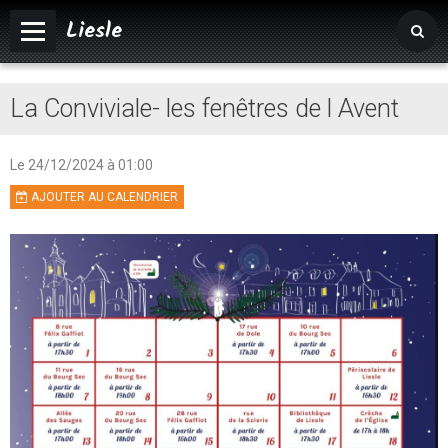
Liesle
Accueil
La Conviviale- les fenêtres de l Avent
Mairie
Vivre à Liesle
Le 24/12/2024
à 01:00
AJOUTER AU CALENDRIER
Vie associative
Tourisme
Agenda
Album photos