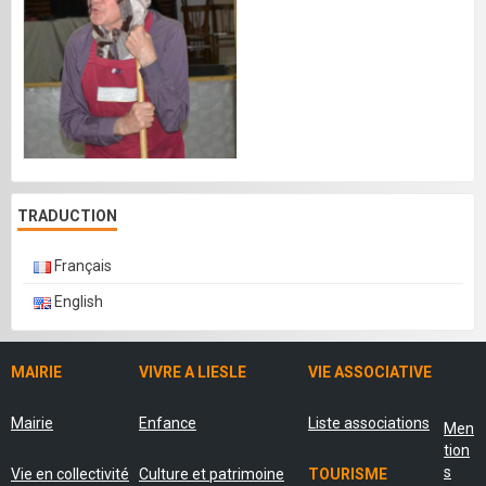
TRADUCTION
Français
English
MAIRIE
VIVRE A LIESLE
VIE ASSOCIATIVE
Mairie
Enfance
Liste associations
Men
tion
s
Vie en collectivité
Culture et patrimoine
TOURISME