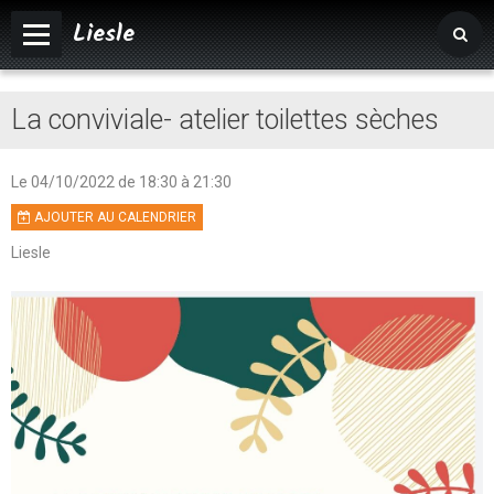
Liesle
Accueil
La conviviale- atelier toilettes sèches
Mairie
Vivre à Liesle
Le 04/10/2022
de 18:30
à 21:30
AJOUTER AU CALENDRIER
Vie associative
Liesle
Tourisme
Agenda
Album photos