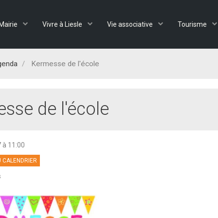
Mairie
Vivre à Liesle
Vie associative
Tourisme
genda
Kermesse de l'école
sse de l'école
7
à 11:00
 CALENDRIER
s