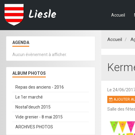
Liesle
Accueil
Accueil
A
AGENDA
Aucun évènement à afficher.
Kerme
ALBUM PHOTOS
Repas des anciens - 2016
Le 24/06/201
Le 1er marché
AJOUTER AU
Nostal'deuch 2015
Salle des fête
Vide grenier - 8 mai 2015
ARCHIVES PHOTOS