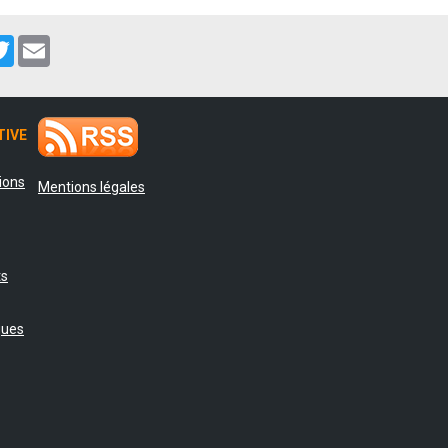
cebook
Twitter
Email
TIVE
tions
Mentions légales
ts
ques