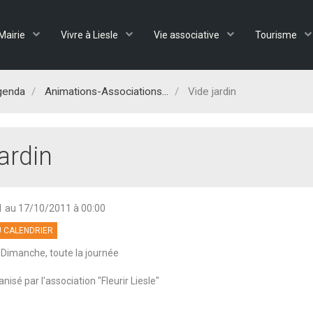
Mairie
Vivre à Liesle
Vie associative
Tourisme
genda
Animations-Associations...
Vide jardin
ardin
1
au 17/10/2011
à 00:00
 CALENDRIER
 Dimanche, toute la journée
anisé par l'association "Fleurir Liesle"