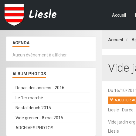
Liesle
Accueil
Accueil
A
AGENDA
Aucun évènement à afficher.
Vide j
ALBUM PHOTOS
Repas des anciens - 2016
Du 16/10/201
Le 1er marché
AJOUTER AU
Nostal'deuch 2015
Liesle
Durée :
Vide grenier - 8 mai 2015
Vide jardin org
ARCHIVES PHOTOS
Liesle