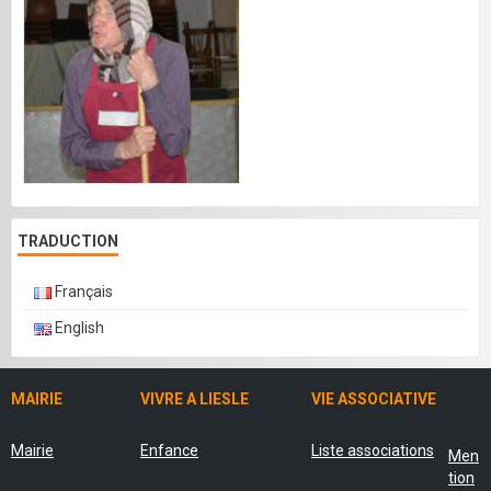
TRADUCTION
Français
English
MAIRIE
VIVRE A LIESLE
VIE ASSOCIATIVE
Mairie
Enfance
Liste associations
Men
tion