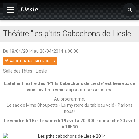
Liesle
Accueil
Théâtre "les p'tits Cabochons de Liesle
Mairie
Vivre à Liesle
Du 18/04/2014
au 20/04/2014
à 00:00
AJOUTER AU CALENDRIER
Vie associative
Salle des fêtes - Liesle
Tourisme
L'atelier théâtre des "P'tits Cabochons de Liesle" est heureux de
Agenda
vous inviter à venir applaudir ses artistes.
Au programme:
Album photos
Le sac de Mme Choupette - Le mystère du tableau volé - Parlons
nous !
Le vendredi 18 et le samedi 19 avril à 20h30
Le dimanche 20 avril
à 18h30