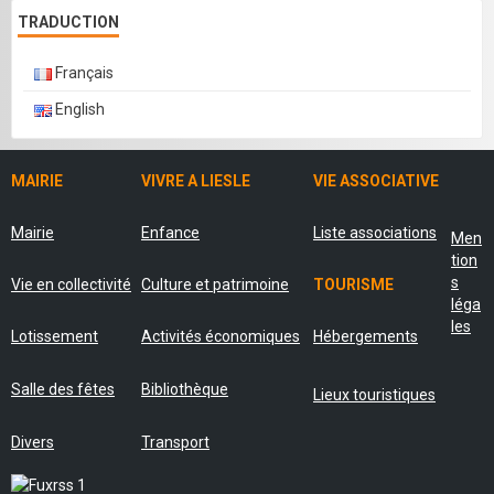
TRADUCTION
Français
English
MAIRIE
VIVRE A LIESLE
VIE ASSOCIATIVE
Mairie
Enfance
Liste associations
Men
tion
s
Vie en collectivité
Culture et patrimoine
TOURISME
léga
les
Lotissement
Activités économiques
Hébergements
Salle des fêtes
Bibliothèque
Lieux touristiques
Divers
Transport