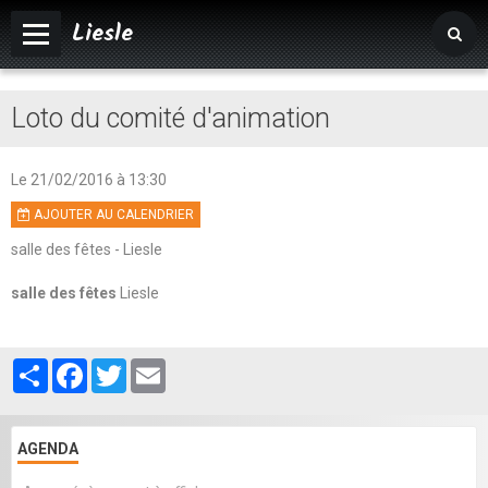
Liesle
Accueil
Loto du comité d'animation
Mairie
Vivre à Liesle
Le 21/02/2016
à 13:30
AJOUTER AU CALENDRIER
Vie associative
salle des fêtes - Liesle
Tourisme
salle des fêtes
Liesle
Agenda
Album photos
Partager
Facebook
Twitter
Email
AGENDA