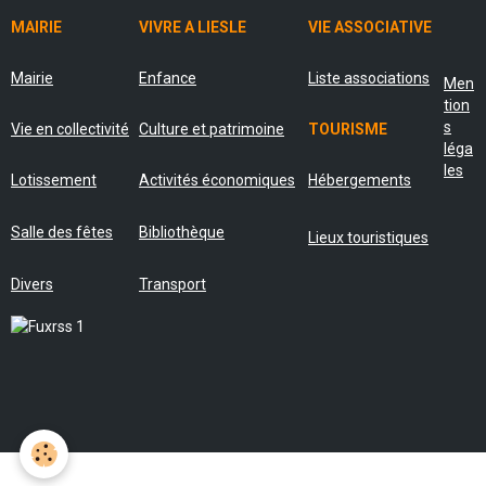
MAIRIE
VIVRE A LIESLE
VIE ASSOCIATIVE
Mairie
Enfance
Liste associations
Men
tion
s
Vie en collectivité
Culture et patrimoine
TOURISME
léga
les
Lotissement
Activités économiques
Hébergements
Salle des fêtes
Bibliothèque
Lieux touristiques
Divers
Transport