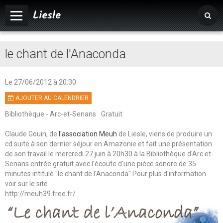
Liesle
Accueil
le chant de l'Anaconda
Mairie
Vivre à Liesle
Le 27/06/2012
à 20:30
AJOUTER AU CALENDRIER
Vie associative
Bibliothèque - Arc-et-Senans
Gratuit
Tourisme
Claude Gouin, de
l'association Meuh
de Liesle, viens de produire un
Agenda
cd suite à son dernier séjour en Amazonie et fait une présentation
de son travail le mercredi 27 juin à 20h30 à la Bibliothèque d'Arc et
Album photos
Senans entrée gratuit avec l'écoute d'une pièce sonore de 35
minutes intitulé "le chant de l'Anaconda" Pour plus d'information
voir sur le site .
http://meuh39.free.fr/