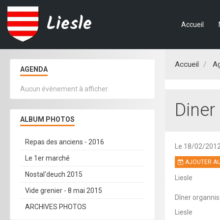
Liesle
Accueil
Accueil
A
AGENDA
Aucun évènement à afficher.
Diner 
ALBUM PHOTOS
Repas des anciens - 2016
Le 18/02/201
Le 1er marché
AJOUTER AU
Nostal'deuch 2015
Liesle
Vide grenier - 8 mai 2015
Dîner organnisé
ARCHIVES PHOTOS
Liesle