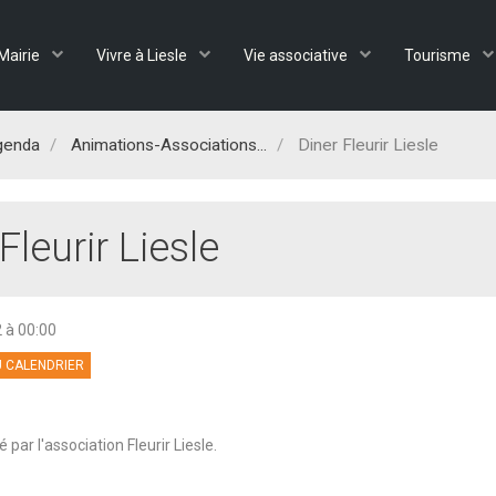
Mairie
Vivre à Liesle
Vie associative
Tourisme
genda
Animations-Associations...
Diner Fleurir Liesle
Fleurir Liesle
2
à 00:00
 CALENDRIER
 par l'association Fleurir Liesle.