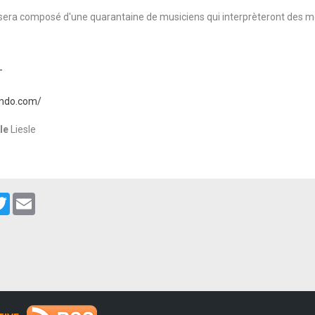
 sera composé d'une quarantaine de musiciens qui interprèteront des 
imdo.com/
le
Liesle
cebook
Twitter
Email