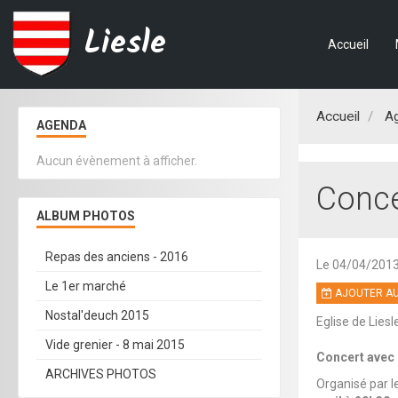
Liesle
Accueil
Accueil
A
AGENDA
Aucun évènement à afficher.
Conce
ALBUM PHOTOS
Repas des anciens - 2016
Le 04/04/201
Le 1er marché
AJOUTER AU
Nostal'deuch 2015
Eglise de Liesle
Vide grenier - 8 mai 2015
Concert avec 
ARCHIVES PHOTOS
Organisé par l