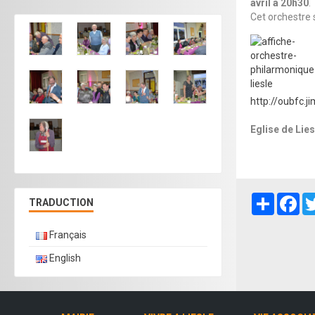
avril à 20h30
.
Cet orchestre
http://oubfc.j
Eglise de Lies
Partager
Fa
TRADUCTION
Français
English