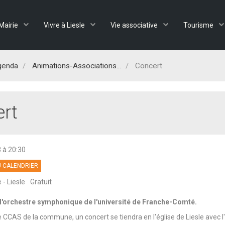
Mairie
Vivre à Liesle
Vie associative
Tourisme
genda
Animations-Associations...
Concert
rt
3
à 20:30
 CALENDRIER
 - Liesle
Gratuit
l'orchestre symphonique de l'université de Franche-Comté.
e CCAS de la commune, un concert se tiendra en l'église de Liesle avec