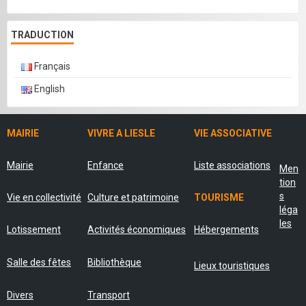
TRADUCTION
Français
English
MAIRIE
VIVRE A LIESLE
VIE ASSOCIATIVE
Mairie
Enfance
Liste associations
Men
tion
s
Vie en collectivité
Culture et patrimoine
TOURISME
léga
les
Lotissement
Activités économiques
Hébergements
Salle des fêtes
Bibliothèque
Lieux touristiques
Divers
Transport