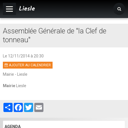
Liesle
Accueil
Assemblée Générale de "la Clef de
Mairie
tonneau"
Vivre à Liesle
Le 12/11/2014
à 20:30
Vie associative
AJOUTER AU CALENDRIER
Tourisme
Mairie - Liesle
Agenda
Mairie
Liesle
Album photos
Partager
Facebook
Twitter
Email
AGENDA