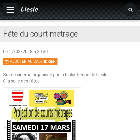
Liesle
Accueil
Fête du court metrage
Mairie
Vivre à Liesle
Le 17/03/2018
à 20:30
AJOUTER AU CALENDRIER
Vie associative
Soirée cinéma organisée par la bibliothèque de Liesle
Tourisme
à la salle des fêtes
Agenda
Album photos