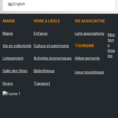
English
MAIRIE
VIVRE A LIESLE
VIE ASSOCIATIVE
Mairie
Enfance
Liste associations
Men
tion
s
Vie en collectivité
Culture et patrimoine
TOURISME
léga
les
Lotissement
Activités économiques
Hébergements
Salle des fêtes
Bibliothèque
Lieux touristiques
Divers
Transport