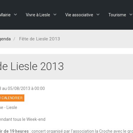
Mairie
Vivre à Liesle
Vie associative
Tourisme
genda
Fête de Liesle 2013
de Liesle 2013
3
au 05/08/2013
à 00:00
 CALENDRIER
e - Liesle
pendant tous le Week-end
ir de 19 heures
: concert organisé par l'association la Croche avec le g