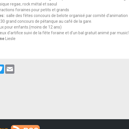
ique regae, rock métal et saoul
ractions foraines pour petits et grands
es:
salle des fêtes concours de belote organisé par comité d’animation 
h30 grand concours de pétanque au café de la gare.
ux pour enfants.(moins de 12 ans)
eux d'artifice suivi de la fête foraine et d'un bal gratuit animé par music'
nne
Liesle
cebook
Twitter
Email