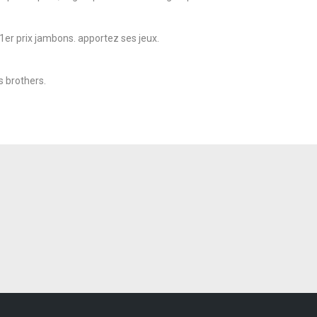
1er prix jambons. apportez ses jeux.
s brothers.