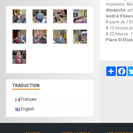
musiciens. Mus
dimanche:
att
lundi à 9 heur
A partir de 13
A 15 heures je
A 22 heures : f
Place St Etie
Partager
Fa
TRADUCTION
Français
English