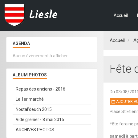
Liesle
Accueil
Accueil
A
AGENDA
Aucun évènement à afficher.
Fête 
ALBUM PHOTOS
Repas des anciens - 2016
Du 03/08/201
Le 1er marché
AJOUTER AU
Nostal'deuch 2015
Place St Etienn
Vide grenier - 8 mai 2015
Fête foraine 
ARCHIVES PHOTOS
samedi à part