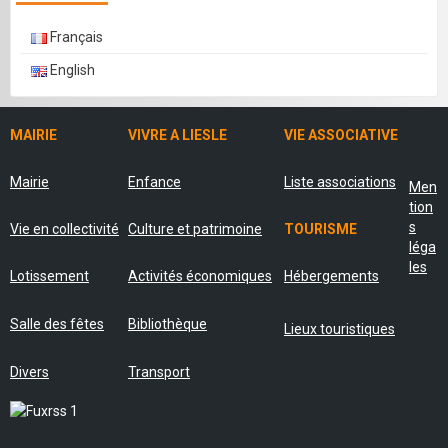
Français
English
MAIRIE
VIVRE A LIESLE
VIE ASSOCIATIVE
Mairie
Enfance
Liste associations
Men
tion
s
Vie en collectivité
Culture et patrimoine
TOURISME
léga
les
Lotissement
Activités économiques
Hébergements
Salle des fêtes
Bibliothèque
Lieux touristiques
Divers
Transport