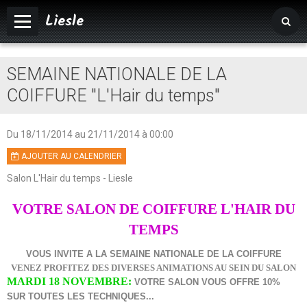
Liesle
Accueil
SEMAINE NATIONALE DE LA
Mairie
COIFFURE "L'Hair du temps"
Vivre à Liesle
Du 18/11/2014
au 21/11/2014
à 00:00
Vie associative
AJOUTER AU CALENDRIER
Tourisme
Salon L'Hair du temps - Liesle
Agenda
VOTRE SALON DE COIFFURE L'HAIR DU
Album photos
TEMPS
VOUS INVITE A LA SEMAINE NATIONALE DE LA COIFFURE
VENEZ PROFITEZ DES DIVERSES ANIMATIONS AU SEIN DU SALON
MARDI 18 NOVEMBRE:
VOTRE SALON VOUS OFFRE 10%
SUR TOUTES LES TECHNIQUES...