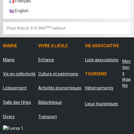
Français
English
ème
Vous êtes le 516 966
visiteur
MAIRIE
VIVRE A LIESLE
VIE ASSOCIATIVE
Mairie
Enfance
Liste associations
Men
tion
s
Vie en collectivité
Culture et patrimoine
TOURISME
léga
les
Lotissement
Activités économiques
Hébergements
Salle des fêtes
Bibliothèque
Lieux touristiques
Divers
Transport