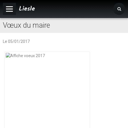
Liesle
Vœux du maire
Accueil
Mairie
Le 05/01/2017
Vivre à Liesle
Vie associative
Tourisme
Agenda
Album photos