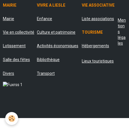
MAIRIE
VIVRE A LIESLE
VIE ASSOCIATIVE
Mairie
Enfance
Liste associations
Men
tion
s
Vie en collectivité
Culture et patrimoine
TOURISME
léga
les
Lotissement
Activités économiques
Hébergements
Salle des fêtes
Bibliothèque
Lieux touristiques
Divers
Transport