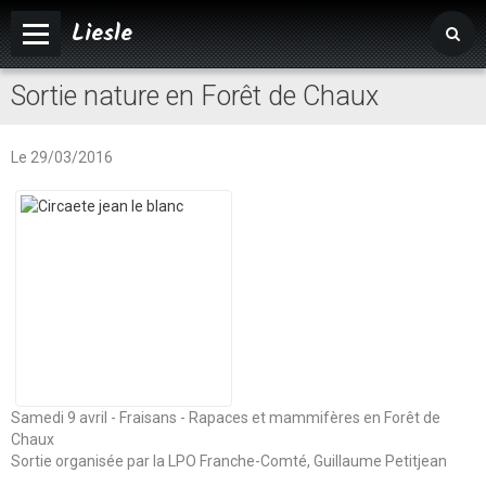
Liesle
Sortie nature en Forêt de Chaux
Accueil
Mairie
Le 29/03/2016
Vivre à Liesle
Vie associative
Tourisme
Agenda
Album photos
Samedi 9 avril - Fraisans - Rapaces et mammifères en Forêt de
Chaux
Sortie organisée par la LPO Franche-Comté, Guillaume Petitjean