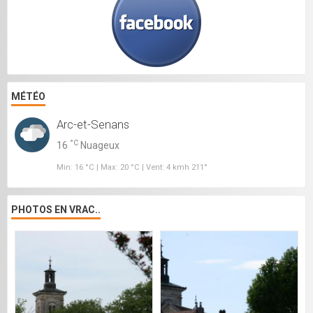
MÉTÉO
Arc-et-Senans
°C
16
Nuageux
Min: 16 °C | Max: 20 °C | Vent: 4 kmh 211°
PHOTOS EN VRAC..