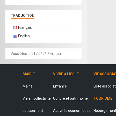
TRADUCTION
Français
English
ème
Vous êtes le 517 049
visiteur
MAIRIE
VIVRE A LIESLE
VIE ASSOCIA
Mairie
Enfance
Liste associa
Vie en collectivité
Culture et patrimoine
TOURISME
Lotissement
Activités économiques
Hébergemen