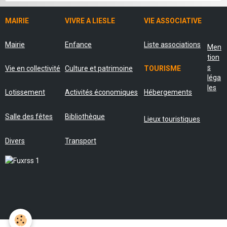
MAIRIE
VIVRE A LIESLE
VIE ASSOCIATIVE
Mairie
Enfance
Liste associations
Men
tion
s
Vie en collectivité
Culture et patrimoine
TOURISME
léga
les
Lotissement
Activités économiques
Hébergements
Salle des fêtes
Bibliothèque
Lieux touristiques
Divers
Transport