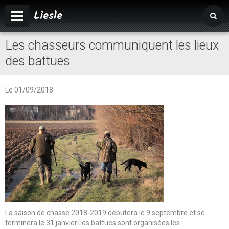
Liesle
Les chasseurs communiquent les lieux
Accueil
des battues
Mairie
Vivre à Liesle
Le 01/09/2018
Vie associative
Tourisme
Agenda
Album photos
La saison de chasse 2018-2019 débutera le 9 septembre et se
terminera le 31 janvier.Les battues sont organisées les :