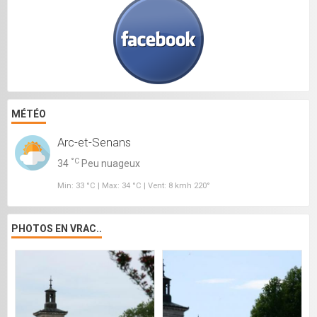
MÉTÉO
Arc-et-Senans
°C
34
Peu nuageux
Min: 33 °C | Max: 34 °C | Vent: 8 kmh 220°
PHOTOS EN VRAC..