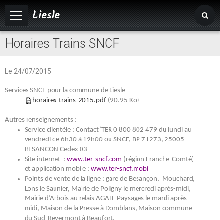
Liesle
Horaires Trains SNCF
Accueil
Mairie
Le 24/07/2015
Vivre à Liesle
Services SNCF pour la commune de Liesle
Vie associative
horaires-trains-2015.pdf
(90.95 Ko)
Tourisme
Autres renseignements :
Service clientèle : Contact’TER 0 800 802 479 du lundi au
Agenda
vendredi de 6h30 à 19h00 ou SNCF, BP 71273, 25005
BESANCON Cedex 03
Album photos
Site internet :
www.ter-sncf.com
(région Franche-Comté)
et application mobile :
www.ter-sncf.mobi
Points de vente de la ligne : gare de Besançon, Mouchard,
Lons le Saunier, Mairie de Poligny le mercredi après-midi,
Mairie d’Arbois au relais AGATE Paysages le mardi après-
midi, Maison de la Presse à Domblans, Maison commune
du Sud-Revermont à Beaufort.