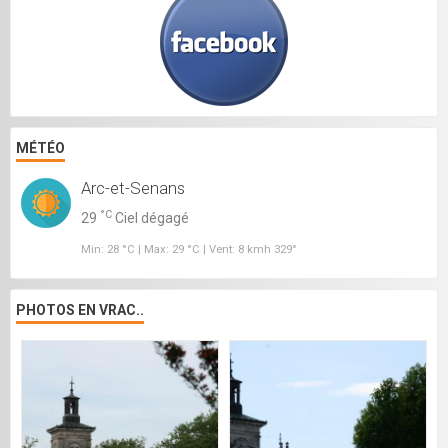
MÉTÉO
Arc-et-Senans
°C
29
Ciel dégagé
Min: 28 °C | Max: 29 °C | Vent: 8 kmh 329°
PHOTOS EN VRAC..