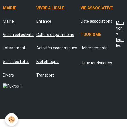
MAIRIE
VIVRE A LIESLE
VIE ASSOCIATIVE
Mairie
Enfance
Liste associations
Men
tion
s
Vie en collectivité
Culture et patrimoine
TOURISME
léga
les
Lotissement
Activités économiques
Hébergements
Salle des fêtes
Bibliothèque
Lieux touristiques
Divers
Transport