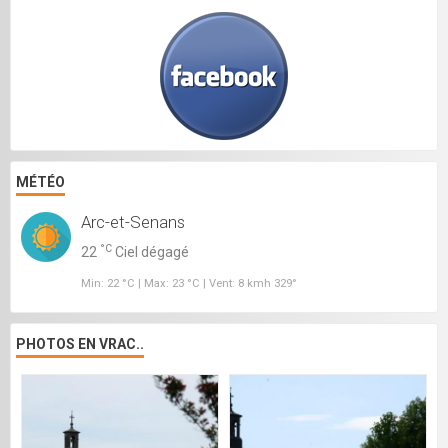
MÉTÉO
Arc-et-Senans
°C
22
Ciel dégagé
Min: 22 °C | Max: 23 °C | Vent: 8 kmh 329°
PHOTOS EN VRAC..