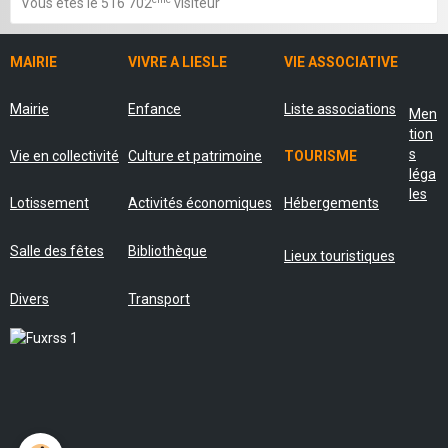
Vous êtes le 516 702
visiteur
MAIRIE
VIVRE A LIESLE
VIE ASSOCIATIVE
Mairie
Enfance
Liste associations
Men
tion
s
Vie en collectivité
Culture et patrimoine
TOURISME
léga
les
Lotissement
Activités économiques
Hébergements
Salle des fêtes
Bibliothèque
Lieux touristiques
Divers
Transport