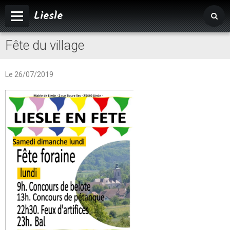
Liesle
Fête du village
Accueil
Mairie
Le 26/07/2019
Vivre à Liesle
Vie associative
Tourisme
Agenda
Album photos