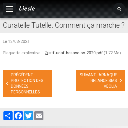
Liesle
Curatelle Tutelle. Comment ça marche ?
Accueil
Mairie
Le 13/03/2021
Vivre à Liesle
Plaquette explicative :
istf-udaf-besanc-on-2020.pdf
(1.72 Mo)
Vie associative
Tourisme
PRÉCÉDENT :
SUIVANT : ARNAQUE
PROTECTION DES
RELANCE SMS
Agenda
DONNÉES
VEOLIA
PERSONNELLES
Album photos
Partager
Facebook
Twitter
Email