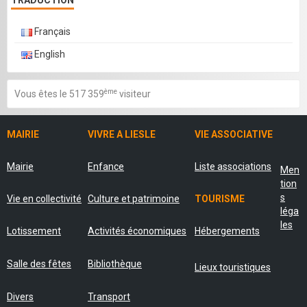
TRADUCTION
Français
English
ème
Vous êtes le 517 359
visiteur
MAIRIE
VIVRE A LIESLE
VIE ASSOCIATIVE
Mairie
Enfance
Liste associations
Men
tion
s
Vie en collectivité
Culture et patrimoine
TOURISME
léga
les
Lotissement
Activités économiques
Hébergements
Salle des fêtes
Bibliothèque
Lieux touristiques
Divers
Transport