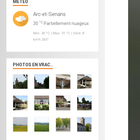
MÉTÉO
Arc-et-Senans
°C
30
Partiellement nuageux
Min: 30 °C | Max: 31 °C | Vent: 8
kmh 265°
PHOTOS EN VRAC..