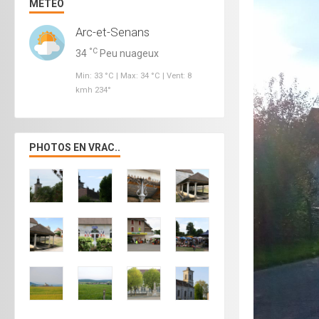
MÉTÉO
Arc-et-Senans
°C
34
Peu nuageux
Min: 33 °C | Max: 34 °C | Vent: 8
kmh 234°
PHOTOS EN VRAC..