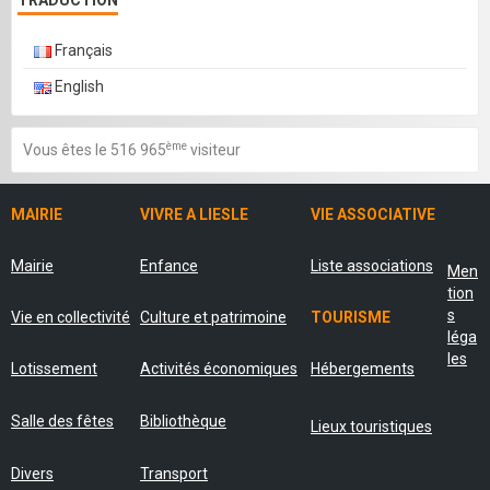
TRADUCTION
Français
English
ème
Vous êtes le 516 965
visiteur
MAIRIE
VIVRE A LIESLE
VIE ASSOCIATIVE
Mairie
Enfance
Liste associations
Men
tion
s
Vie en collectivité
Culture et patrimoine
TOURISME
léga
les
Lotissement
Activités économiques
Hébergements
Salle des fêtes
Bibliothèque
Lieux touristiques
Divers
Transport