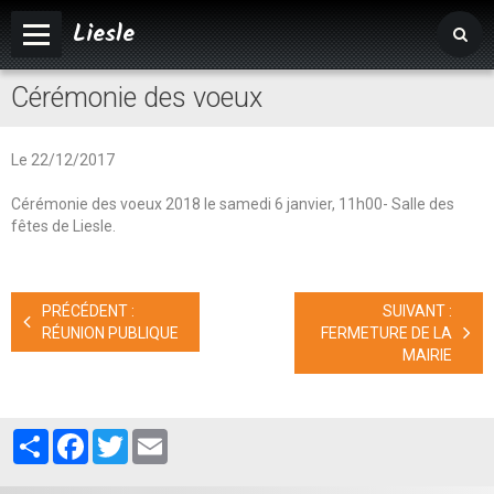
Liesle
Cérémonie des voeux
Accueil
Mairie
Le 22/12/2017
Vivre à Liesle
Cérémonie des voeux 2018 le samedi 6 janvier, 11h00- Salle des
Vie associative
fêtes de Liesle.
Tourisme
PRÉCÉDENT :
SUIVANT :
Agenda
RÉUNION PUBLIQUE
FERMETURE DE LA
MAIRIE
Album photos
Partager
Facebook
Twitter
Email