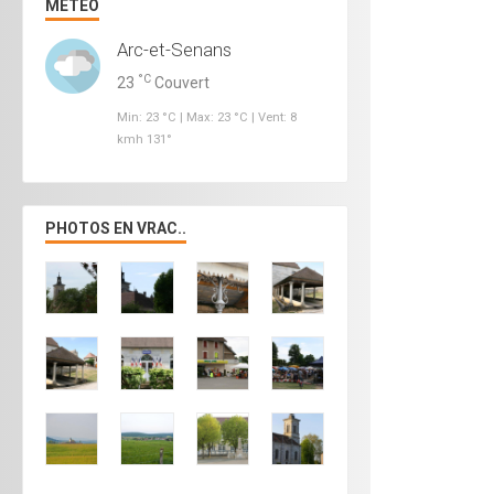
MÉTÉO
Arc-et-Senans
°C
23
Couvert
Min: 23 °C | Max: 23 °C | Vent: 8
kmh 131°
PHOTOS EN VRAC..