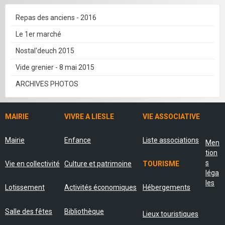
Repas des anciens - 2016
Le 1er marché
Nostal'deuch 2015
Vide grenier - 8 mai 2015
ARCHIVES PHOTOS
MAIRIE
VIVRE A LIESLE
VIE ASSOCIATIVE
Mairie
Enfance
Liste associations
Men
tion
s
Vie en collectivité
Culture et patrimoine
TOURISME
léga
les
Lotissement
Activités économiques
Hébergements
Salle des fêtes
Bibliothèque
Lieux touristiques