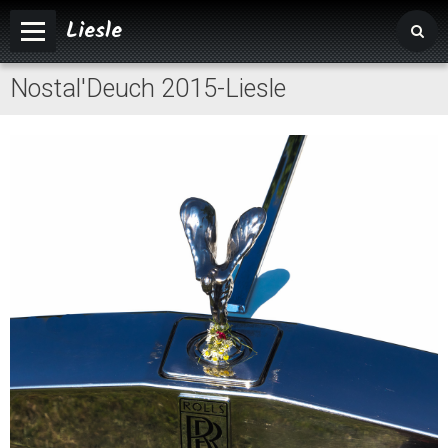
Liesle
Nostal'Deuch 2015-Liesle
Accueil
Mairie
Vivre à Liesle
Vie associative
Tourisme