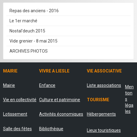
Repas des anciens - 2016
Le 1er marché
Nostal'deuch 2015
Vide grenier - 8 mai 2015
ARCHIVES PHOTOS
MAIRIE
VIVRE A LIESLE
VIE ASSOCIATIVE
Mairie
Enfance
Liste associations
Men
tion
s
Vie en collectivité
Culture et patrimoine
TOURISME
léga
les
Lotissement
Activités économiques
Hébergements
Salle des fêtes
Bibliothèque
Lieux touristiques