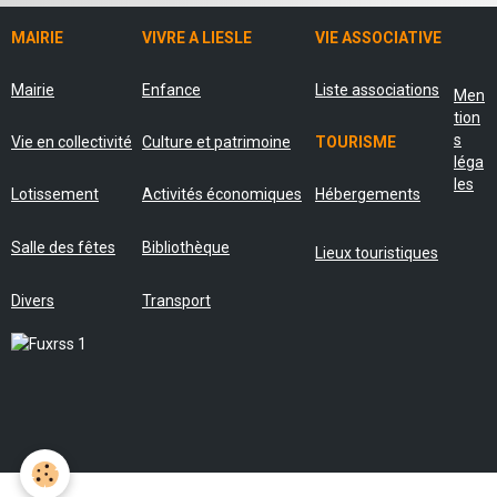
MAIRIE
VIVRE A LIESLE
VIE ASSOCIATIVE
Mairie
Enfance
Liste associations
Men
tion
s
Vie en collectivité
Culture et patrimoine
TOURISME
léga
les
Lotissement
Activités économiques
Hébergements
Salle des fêtes
Bibliothèque
Lieux touristiques
Divers
Transport