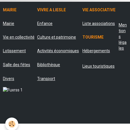
MAIRIE
VIVRE A LIESLE
VIE ASSOCIATIVE
Mairie
Enfance
Liste associations
Men
tion
s
Vie en collectivité
Culture et patrimoine
TOURISME
léga
les
Lotissement
Activités économiques
Hébergements
Salle des fêtes
Bibliothèque
Lieux touristiques
Divers
Transport