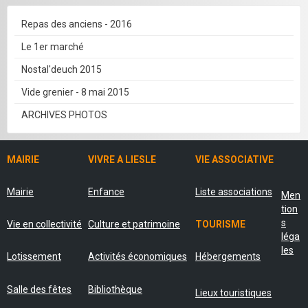
Repas des anciens - 2016
Le 1er marché
Nostal'deuch 2015
Vide grenier - 8 mai 2015
ARCHIVES PHOTOS
MAIRIE
VIVRE A LIESLE
VIE ASSOCIATIVE
Mairie
Enfance
Liste associations
Men
tion
s
Vie en collectivité
Culture et patrimoine
TOURISME
léga
les
Lotissement
Activités économiques
Hébergements
Salle des fêtes
Bibliothèque
Lieux touristiques