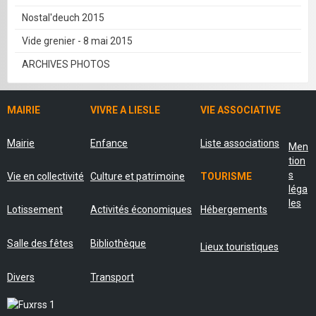
Nostal'deuch 2015
Vide grenier - 8 mai 2015
ARCHIVES PHOTOS
MAIRIE
VIVRE A LIESLE
VIE ASSOCIATIVE
Mairie
Enfance
Liste associations
Men
tion
s
Vie en collectivité
Culture et patrimoine
TOURISME
léga
les
Lotissement
Activités économiques
Hébergements
Salle des fêtes
Bibliothèque
Lieux touristiques
Divers
Transport