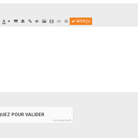
APERÇU
QUEZ POUR VALIDER
IconCaptcha ©