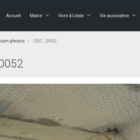
Accueil
Mairie
Vivre à Liesle
Vie associative
lbum photos
DSC_0052
0052