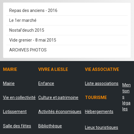
Repas des anciens - 2016
Le 1er marché
Nostal'deuch 2015
Vide grenier - 8 mai 2015
ARCHIVES PHOTOS
MAIRIE
VIVRE A LIESLE
VIE ASSOCIATIVE
Mairie
Enfance
Liste associations
Men
tion
s
Vie en collectivité
Culture et patrimoine
TOURISME
léga
les
Lotissement
Activités économiques
Hébergements
Salle des fêtes
Bibliothèque
Lieux touristiques