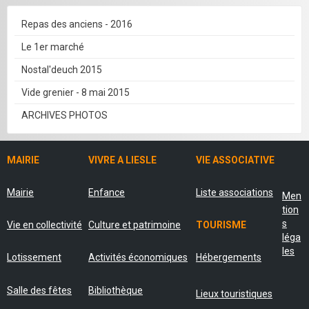
Repas des anciens - 2016
Le 1er marché
Nostal'deuch 2015
Vide grenier - 8 mai 2015
ARCHIVES PHOTOS
MAIRIE
VIVRE A LIESLE
VIE ASSOCIATIVE
Mairie
Enfance
Liste associations
Men
tion
s
Vie en collectivité
Culture et patrimoine
TOURISME
léga
les
Lotissement
Activités économiques
Hébergements
Salle des fêtes
Bibliothèque
Lieux touristiques