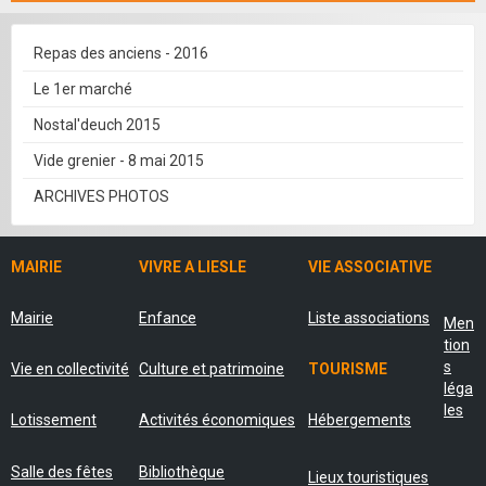
Repas des anciens - 2016
Le 1er marché
Nostal'deuch 2015
Vide grenier - 8 mai 2015
ARCHIVES PHOTOS
MAIRIE
VIVRE A LIESLE
VIE ASSOCIATIVE
Mairie
Enfance
Liste associations
Men
tion
s
Vie en collectivité
Culture et patrimoine
TOURISME
léga
les
Lotissement
Activités économiques
Hébergements
Salle des fêtes
Bibliothèque
Lieux touristiques